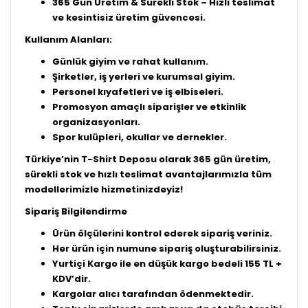
365 Gün Üretim & Sürekli Stok – Hızlı teslimat
ve kesintisiz üretim güvencesi.
Kullanım Alanları:
Günlük giyim ve rahat kullanım.
Şirketler, iş yerleri ve kurumsal giyim.
Personel kıyafetleri ve iş elbiseleri.
Promosyon amaçlı siparişler ve etkinlik
organizasyonları.
Spor kulüpleri, okullar ve dernekler.
Türkiye’nin T-Shirt Deposu olarak 365 gün üretim,
sürekli stok ve hızlı teslimat avantajlarımızla tüm
modellerimizle hizmetinizdeyiz!
Sipariş Bilgilendirme
Ürün ölçülerini kontrol ederek sipariş veriniz.
Her ürün için numune sipariş oluşturabilirsiniz.
Yurtiçi Kargo ile en düşük kargo bedeli 155 TL +
KDV’dir.
Kargolar alıcı tarafından ödenmektedir.