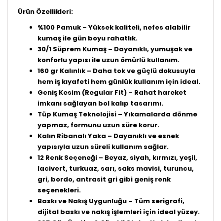
Ürün Özellikleri:
%100 Pamuk – Yüksek kaliteli, nefes alabilir
kumaş ile gün boyu rahatlık.
30/1 Süprem Kumaş – Dayanıklı, yumuşak ve
konforlu yapısı ile uzun ömürlü kullanım.
160 gr Kalınlık – Daha tok ve güçlü dokusuyla
hem iş kıyafeti hem günlük kullanım için ideal.
Geniş Kesim (Regular Fit) – Rahat hareket
imkanı sağlayan bol kalıp tasarımı.
Tüp Kumaş Teknolojisi – Yıkamalarda dönme
yapmaz, formunu uzun süre korur.
Kalın Ribanalı Yaka – Dayanıklı ve esnek
yapısıyla uzun süreli kullanım sağlar.
12 Renk Seçeneği – Beyaz, siyah, kırmızı, yeşil,
lacivert, turkuaz, sarı, saks mavisi, turuncu,
gri, bordo, antrasit gri gibi geniş renk
seçenekleri.
Baskı ve Nakış Uygunluğu – Tüm serigrafi,
dijital baskı ve nakış işlemleri için ideal yüzey.