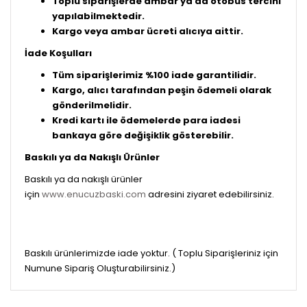
Toplu siparişlerde ambar ya da otobüs tercihi
yapılabilmektedir.
Kargo veya ambar ücreti alıcıya aittir.
İade Koşulları
Tüm siparişlerimiz %100 iade garantilidir.
Kargo, alıcı tarafından peşin ödemeli olarak
gönderilmelidir.
Kredi kartı ile ödemelerde para iadesi
bankaya göre değişiklik gösterebilir.
Baskılı ya da Nakışlı Ürünler
Baskılı ya da nakışlı ürünler
için
www.enucuzbaski.com
adresini ziyaret edebilirsiniz.
Baskılı ürünlerimizde iade yoktur. ( Toplu Siparişleriniz için
Numune Sipariş Oluşturabilirsiniz.)