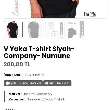
V Yaka T-shirt Siyah-
Company- Numune
200,00 TL
Ürün Kodu :
TECSYTS01V-N
Fiyatı Düşünce Haber Ver
Ürünü Tavsiye Et
Marka :
The Effe Collection
Kategori :
Numune
,
V Yaka T-shirt
Beden: