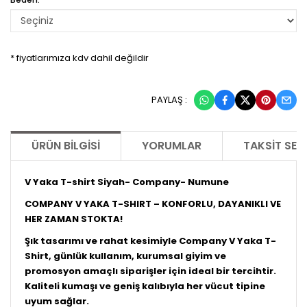
* fiyatlarımıza kdv dahil değildir
PAYLAŞ :
ÜRÜN BILGISI
YORUMLAR
TAKSIT SEÇ
V Yaka T-shirt Siyah- Company- Numune
COMPANY V YAKA T-SHIRT – KONFORLU, DAYANIKLI VE
HER ZAMAN STOKTA!
Şık tasarımı ve rahat kesimiyle Company V Yaka T-
Shirt, günlük kullanım, kurumsal giyim ve
promosyon amaçlı siparişler için ideal bir tercihtir.
Kaliteli kumaşı ve geniş kalıbıyla her vücut tipine
uyum sağlar.