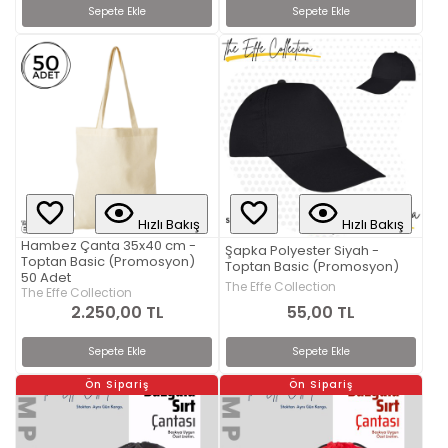
Sepete Ekle
Sepete Ekle
Hızlı Bakış
Hızlı Bakış
Hambez Çanta 35x40 cm -
Şapka Polyester Siyah -
Toptan Basic (Promosyon)
Toptan Basic (Promosyon)
50 Adet
The Effe Collection
The Effe Collection
55,00 TL
2.250,00 TL
Sepete Ekle
Sepete Ekle
Ön Sipariş
Ön Sipariş