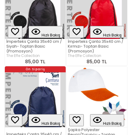
Hızlı Bakış
Hızlı Bakış
İmperteks Çanta 35x40 cm /
İmperteks Çanta 35x40 cm /
Siyah- Toptan Basic
Kırmızı- Toptan Basic
(Promosyon)
(Promosyon)
The Effe Collection
The Effe Collection
85,00 TL
85,00 TL
Ön Sipariş
Hızlı Bakış
Hızlı Bakış
Şapka Polyester
İmperteks Çanta 35x40 cm /
Beyaz/Turuncu - Toptan