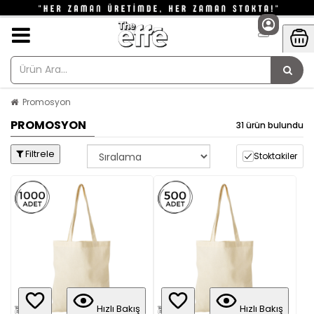
Promosyon
PROMOSYON
31 ürün bulundu
Filtrele
Stoktakiler
Hızlı Bakış
Hızlı Bakış