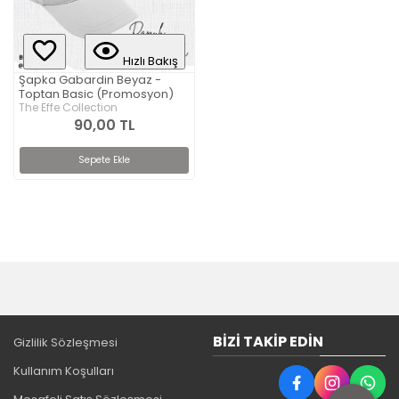
Hızlı Bakış
Şapka Gabardin Beyaz -
Toptan Basic (Promosyon)
The Effe Collection
90,00 TL
Sepete Ekle
BIZI TAKIP EDIN
Gizlilik Sözleşmesi
Kullanım Koşulları