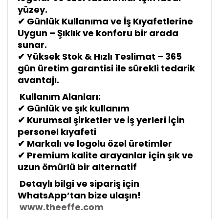
yüzey.
✔ Günlük Kullanıma ve İş Kıyafetlerine
Uygun – Şıklık ve konforu bir arada
sunar.
✔ Yüksek Stok & Hızlı Teslimat – 365
gün üretim garantisi ile sürekli tedarik
avantajı.
Kullanım Alanları:
✔ G
ünl
ük ve
şık kullan
ım
✔ Kurumsal
şirketler ve i
ş yerleri i
çin
personel k
ıyafeti
✔ Markal
ı ve logolu
özel
üretimler
✔ Premium kalite arayanlar i
çin
şık ve
uzun
öm
ürl
ü bir alternatif
Detaylı bilgi ve sipariş için
WhatsApp’tan bize ulaşın!
www.theeffe.com