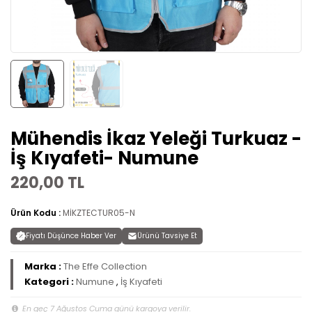
Mühendis İkaz Yeleği Turkuaz -
İş Kıyafeti- Numune
220,00 TL
Ürün Kodu :
MİKZTECTUR05-N
Fiyatı Düşünce Haber Ver
Ürünü Tavsiye Et
Marka :
The Effe Collection
Kategori :
Numune
,
İş Kıyafeti
En geç 7 Ağustos Cuma günü kargoya verilir.