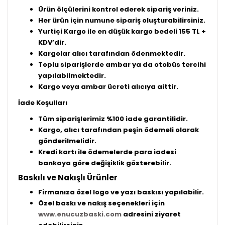
Ürün ölçülerini kontrol ederek sipariş veriniz.
Her ürün için numune sipariş oluşturabilirsiniz.
Yurtiçi Kargo ile en düşük kargo bedeli 155 TL +
KDV’dir.
Kargolar alıcı tarafından ödenmektedir.
Toplu siparişlerde ambar ya da otobüs tercihi
yapılabilmektedir.
Kargo veya ambar ücreti alıcıya aittir.
İade Koşulları
Tüm siparişlerimiz %100 iade garantilidir.
Kargo, alıcı tarafından peşin ödemeli olarak
gönderilmelidir.
Kredi kartı ile ödemelerde para iadesi
bankaya göre değişiklik gösterebilir.
Baskılı ve Nakışlı Ürünler
Firmanıza özel logo ve yazı baskısı yapılabilir.
Özel baskı ve nakış seçenekleri için
www
.enucuzbaski
.com
adresini ziyaret