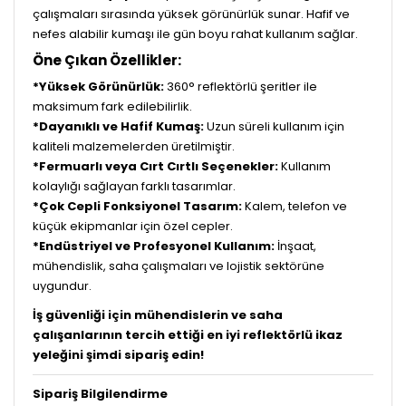
çalışmaları sırasında yüksek görünürlük sunar. Hafif ve
nefes alabilir kumaşı ile gün boyu rahat kullanım sağlar.
Öne Çıkan Özellikler:
*Yüksek Görünürlük:
360° reflektörlü şeritler ile
maksimum fark edilebilirlik.
*Dayanıklı ve Hafif Kumaş:
Uzun süreli kullanım için
kaliteli malzemelerden üretilmiştir.
*Fermuarlı veya Cırt Cırtlı Seçenekler:
Kullanım
kolaylığı sağlayan farklı tasarımlar.
*Çok Cepli Fonksiyonel Tasarım:
Kalem, telefon ve
küçük ekipmanlar için özel cepler.
*Endüstriyel ve Profesyonel Kullanım:
İnşaat,
mühendislik, saha çalışmaları ve lojistik sektörüne
uygundur.
İş güvenliği için mühendislerin ve saha
çalışanlarının tercih ettiği en iyi reflektörlü ikaz
yeleğini şimdi sipariş edin!
Sipariş Bilgilendirme